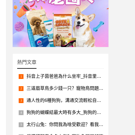
熱門文章
抖音上子茵爸爸為什么坐牢_抖音里子茵爸爸去哪里了
三道眉草鳥多少錢一只？寵物鳥問題解答
通人性的6種狗狗，溝通交流輕松自在，還令人省心
狗狗的蝴蝶結最大時有多大_狗狗的蝴蝶骨多大
太行山兔：你問我為啥受歡迎？看我這體型顏值還不明白？