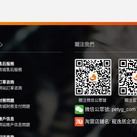
心
關注我們
售后服務
商城售后服務
訂單咨詢
網站訂單咨詢
關注微信公眾號
關注官
財務問題
商城財務支付問題
微信公眾號: petyg_com
賬戶信息
淘寶店鋪名: 寵逸居企業
網站賬戶信息問題