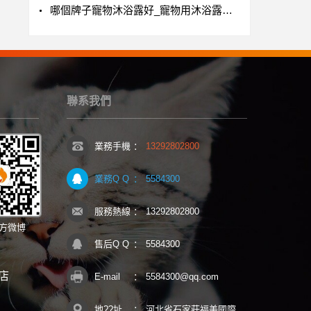
哪個牌子寵物沐浴露好_寵物用沐浴露哪個牌子好
聯系我們
業務手機
：
13292802800
業務Q Q
：
5584300
服務熱線
：
13292802800
方微博
售后Q Q
：
5584300
店
E-mail
：
5584300@qq.com
地??址
：
河北省石家莊福美國際