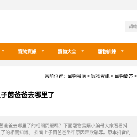
寵物資訊
寵物大全
寵物訓練
當前位置：
寵物易購
>
寵物資訊
>
寵物問答
>
里子茵爸爸去哪里了
子茵爸爸去哪里了的相關問題嗎？下面寵物易購小編帶大家看看抖
里了的相關知識。 抖音上子茵爸爸坐牢原因是欺騙罪。原本抖音的