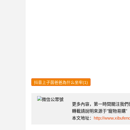
抖音上子茵爸爸為什么坐牢(1)
更多內容，第一時間關注我們微信
轉載請說明來源于"寵物易購"
本文地址：
http://www.xibufen