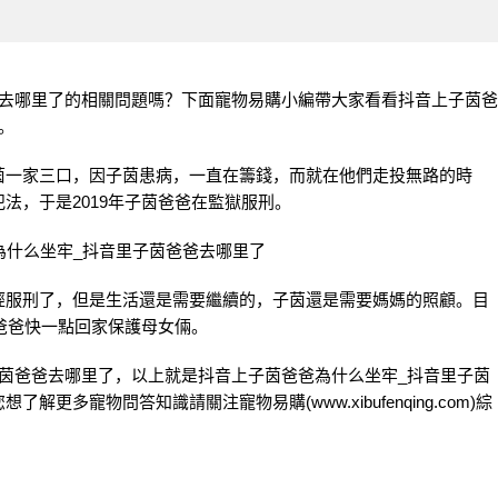
爸去哪里了的相關問題嗎？下面寵物易購小編帶大家看看抖音上子茵爸
。
茵一家三口，因子茵患病，一直在籌錢，而就在他們走投無路的時
法，于是2019年子茵爸爸在監獄服刑。
經服刑了，
但是生活還是需要繼續的，子茵還是需要媽媽的照顧。目
茵爸爸快一點回家保護母女倆。
茵爸爸去哪里了，以上就是抖音上子茵爸爸為什么坐牢_抖音里子茵
您想了解更多寵物問答知識請關注
寵物易購
(www.xibufenqing.com)綜