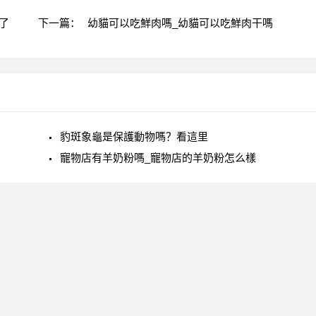
了
下一篇：
幼貓可以吃鮮肉嗎_幼貓可以吃鮮肉干嗎
豹斑象龜是保護動物嗎？看這里
寵物店有羊奶粉嗎_寵物店的羊奶粉怎么樣