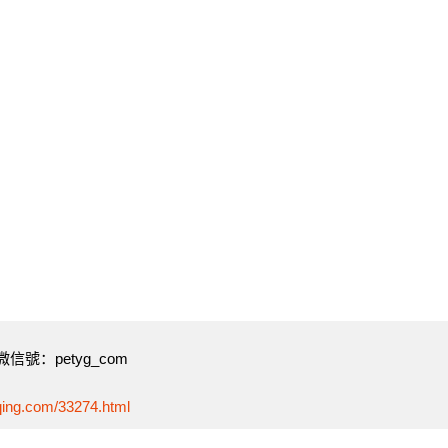
號：petyg_com
qing.com/33274.html