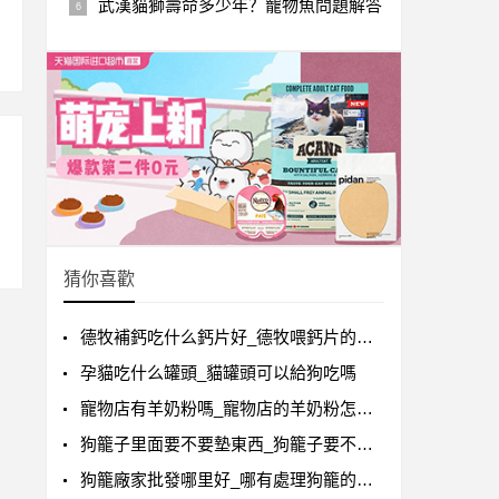
武漢貓獅壽命多少年？寵物魚問題解答
猜你喜歡
德牧補鈣吃什么鈣片好_德牧喂鈣片的正確方法
孕貓吃什么罐頭_貓罐頭可以給狗吃嗎
寵物店有羊奶粉嗎_寵物店的羊奶粉怎么樣
狗籠子里面要不要墊東西_狗籠子要不要墊東西
狗籠廠家批發哪里好_哪有處理狗籠的廠家