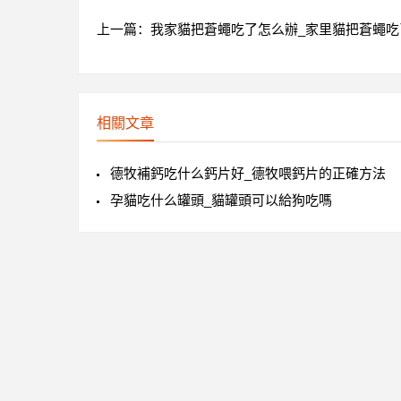
上一篇：
我家貓把蒼蠅吃了怎么辦_家里貓把蒼蠅吃
相關文章
德牧補鈣吃什么鈣片好_德牧喂鈣片的正確方法
孕貓吃什么罐頭_貓罐頭可以給狗吃嗎