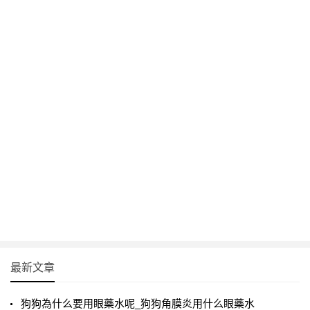
最新文章
狗狗為什么要用眼藥水呢_狗狗角膜炎用什么眼藥水