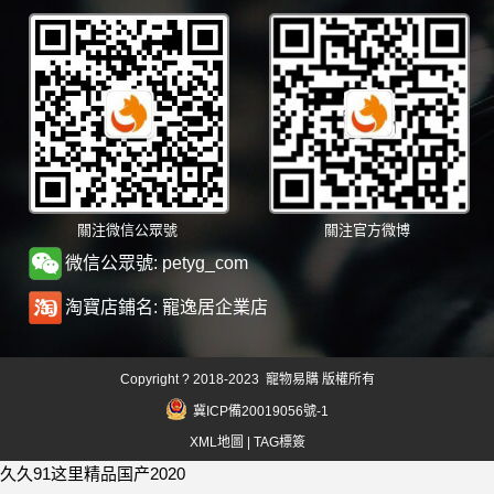
關注微信公眾號
關注官方微博
微信公眾號: petyg_com
淘寶店鋪名: 寵逸居企業店
Copyright ? 2018-2023
寵物易購
版權所有
冀ICP備20019056號-1
XML地圖
|
TAG標簽
久久91这里精品国产2020