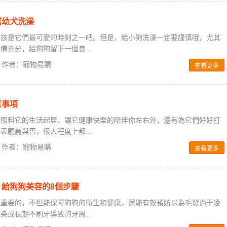
幫幼犬洗澡
應該是它們最可愛的時刻之一吧。但是，給小狗洗澡一定要謹慎哦，尤其
備充分，給狗狗留下一個良...
0 / 作者：寵物易購
查看更多
意事項
心照料它的生活起居、讓它健康快樂的陪伴你左右外，還有為它們好好打
表靚麗與否，很大程度上都...
0 / 作者：寵物易購
查看更多
給狗狗美容的8個步驟
很重要的，不但能保障狗狗的衛生和健康，還能有效預防以為毛發過于凌
染或長期不刷牙導致的牙周...