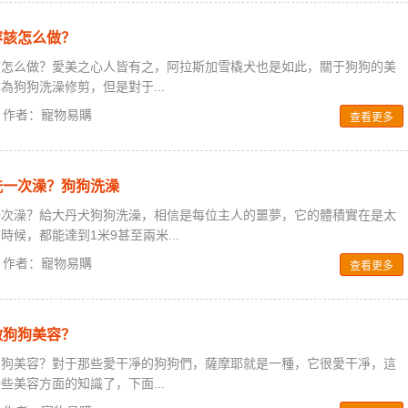
容該怎么做？
該怎么做？愛美之心人皆有之，阿拉斯加雪橇犬也是如此，關于狗狗的美
為狗狗洗澡修剪，但是對于...
0 / 作者：寵物易購
查看更多
洗一次澡？狗狗洗澡
一次澡？給大丹犬狗狗洗澡，相信是每位主人的噩夢，它的體積實在是太
候，都能達到1米9甚至兩米...
0 / 作者：寵物易購
查看更多
做狗狗美容？
狗狗美容？對于那些愛干凈的狗狗們，薩摩耶就是一種，它很愛干凈，這
些美容方面的知識了，下面...