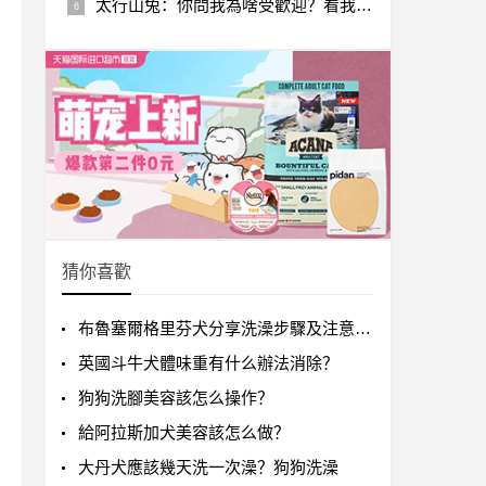
太行山兔：你問我為啥受歡迎？看我這體型顏值還不明白？
猜你喜歡
布魯塞爾格里芬犬分享洗澡步驟及注意事項快來get！
英國斗牛犬體味重有什么辦法消除？
狗狗洗腳美容該怎么操作？
給阿拉斯加犬美容該怎么做？
大丹犬應該幾天洗一次澡？狗狗洗澡