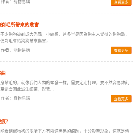
0 / 作者：寵物易購
查看更多
狗剃毛所帶來的危害
到不少狗狗被剃成大禿瓢，小編想，這多半是因為狗主人覺得的狗狗熱，
便剃毛會給狗狗帶來傷害，...
0 / 作者：寵物易購
查看更多
部曲
全身帶毛的，就像我們人類的頭發一樣，需要定期打理，要不然容易雜亂
至還會因此滋生細菌，影響...
0 / 作者：寵物易購
查看更多
淚痕？
常能看到寵物狗的眼睛下方有兩道黑黑的痕跡，十分影響形象，這就是傳