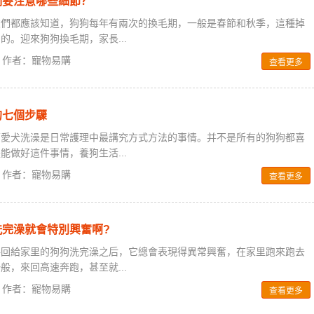
們要注意哪些細節？
友們都應該知道，狗狗每年有兩次的換毛期，一般是春節和秋季，這種掉
的。迎來狗狗換毛期，家長...
0 / 作者：寵物易購
查看更多
的七個步驟
幫愛犬洗澡是日常護理中最講究方式方法的事情。并不是所有的狗狗都喜
能做好這件事情，養狗生活...
0 / 作者：寵物易購
查看更多
洗完澡就會特別興奮啊?
每回給家里的狗狗洗完澡之后，它總會表現得異常興奮，在家里跑來跑去
般，來回高速奔跑，甚至就...
0 / 作者：寵物易購
查看更多