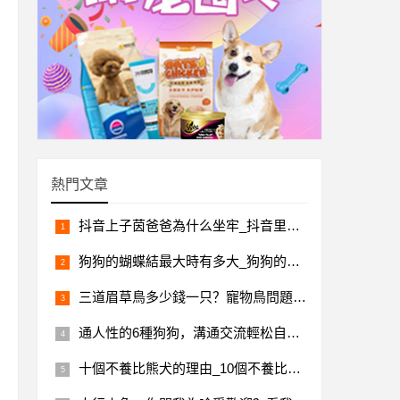
熱門文章
抖音上子茵爸爸為什么坐牢_抖音里子茵爸爸去哪里了
狗狗的蝴蝶結最大時有多大_狗狗的蝴蝶骨多大
三道眉草鳥多少錢一只？寵物鳥問題解答
通人性的6種狗狗，溝通交流輕松自在，還令人省心
十個不養比熊犬的理由_10個不養比熊犬的理由