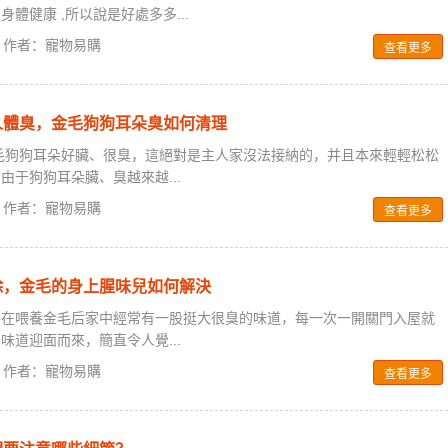
體健康 ,所以說是好處多多...
0 / 作者：寵物易購
查看更多
人體臭，金毛狗狗耳朵臭如何清理
毛狗狗耳朵好臟、很臭，這絕對是主人家沒法接納的，并且本來輕輕松松
由于狗狗耳朵臟、臭越來越...
0 / 作者：寵物易購
查看更多
除，金毛的身上腥味兒如何解決
？在喂養金毛后家中經常有一股挺大很臭的味道，每一次一開關門入屋就
味道迎面而來，簡直令人覺...
0 / 作者：寵物易購
查看更多