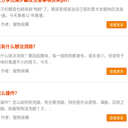
分享洗澡步驟及注意事項快來get！
子的體臭也越來越“陶醉”了。鏟屎官總是送自己家的愛犬去寵物店洗澡
遍，今天筆者以“布魯塞...
8 / 作者：寵物易購
查看更多
重有什么辦法消除？
有什么辦法消除？要說起體味，每一個狗狗都會有，或多或少。但是對于
味好像還不小的樣子。今天...
0 / 作者：寵物易購
查看更多
怎么操作？
么操作？怎么給狗狗洗腳，狗也要洗腳，特別是外出遛彎、運動，回來之
腳。給寵物狗清洗腳丫子，...
0 / 作者：寵物易購
查看更多