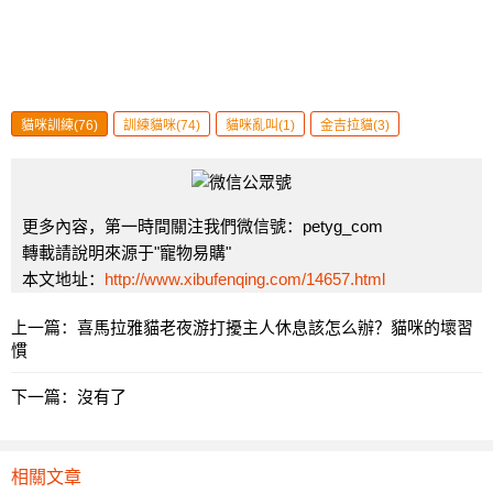
貓咪訓練(76)
訓練貓咪(74)
貓咪亂叫(1)
金吉拉貓(3)
更多內容，第一時間關注我們微信號：petyg_com
轉載請說明來源于"寵物易購"
本文地址：
http://www.xibufenqing.com/14657.html
上一篇：
喜馬拉雅貓老夜游打擾主人休息該怎么辦？貓咪的壞習
慣
下一篇：沒有了
相關文章