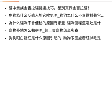
貓中貴族金吉拉貓挑選技巧，鑒別真假金吉拉貓！
狗狗為什么反感人對它吹氣呢_狗狗為什么不喜歡對著它吹氣
為什么貓咪不會便秘的原因有哪些_貓咪便秘還嘔吐是什么原因
寵物外地怎么郵寄呢_網上買寵物怎么郵寄
狗狗眼白發紅是什么原因引起的_狗狗眼圈處發紅掉毛是怎么回事