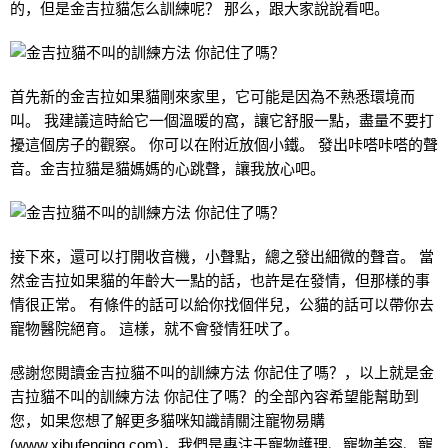
的，但是金吉拉貓怎么訓練呢？ 那么，跟大家說說看吧。
首先新的金吉拉如果貓剛來家里，它可能是因為不熟悉環境而
叫。 我建議這時給它一個溫暖的窩，讓它舒服一點，盡量不要打
擾這個房子的觀察。 你可以在附近放個小鐵。 發出咔嗒咔嗒的聲
音。金吉拉貓是貓媽媽的心跳聲，讓我放心吧。
接下來，還可以打開收音機，小聲點，總之發出細微的聲音。 當
然金吉拉如果貓的年齡大一點的話，也許是在發情，但那樣的事
情很正常。 有條件的話可以給你找個伴兒，公貓的話可以帶你去
寵物醫院絕育。 這樣，就不會發情狂吠了。
感謝您閱讀金吉拉貓不叫的訓練方法 你記住了嗎？，以上就是金
吉拉貓不叫的訓練方法 你記住了嗎？的全部內容希望能幫助到
您，如果您想了解更多貓咪知識請關注
寵物易購
(www.xibufenqing.com)，我們是專注于
寵物護理
、
寵物美容
、寵