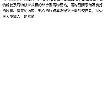
物飼養及寵物訓練教程的綜合型寵物網站，寵物易購憑借著良好
的體驗、優質的內容、貼心的服務成為寵物行業的佼佼者，深受
廣大愛寵人士的喜愛。