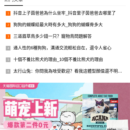
抖音上子茵爸爸為什么坐牢_抖音里子茵爸爸去哪里了
狗狗的蝴蝶結最大時有多大_狗狗的蝴蝶骨多大
三道眉草鳥多少錢一只？寵物鳥問題解答
通人性的6種狗狗，溝通交流輕松自在，還令人省心
十個不養比熊犬的理由_10個不養比熊犬的理由
太行山兔：你問我為啥受歡迎？看我這體型顏值還不明白？