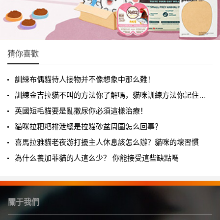
猜你喜歡
訓練布偶貓待人接物并不像想象中那么難！
訓練金吉拉貓不叫的方法你了解嗎，貓咪訓練方法你記住了嗎？
英國短毛貓要是亂撒尿你必須這樣治療！
貓咪拉粑粑排泄總是拉貓砂盆周圍怎么回事？
喜馬拉雅貓老夜游打擾主人休息該怎么辦？貓咪的壞習慣
為什么養加菲貓的人這么少？ 你能接受這些缺點嗎
關于我們